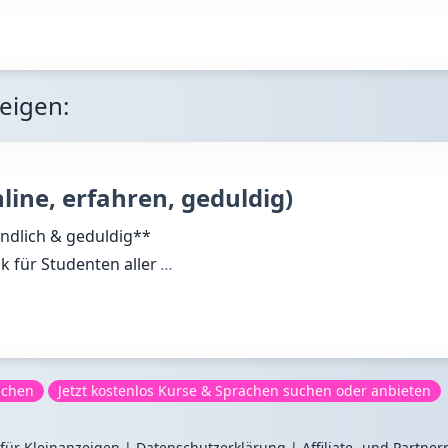
zeigen:
line, erfahren, geduldig)
ändlich & geduldig**
ik für Studenten aller
…
achen
Jetzt kostenlos Kurse & Sprachen suchen oder anbieten
für Kleinanzeigen
|
Datenschutzerklärung
|
Affiliate- und Partn