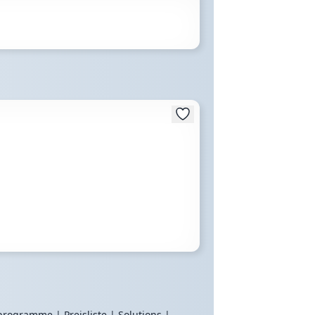
erprogramme
|
Preisliste
|
Solutions
|