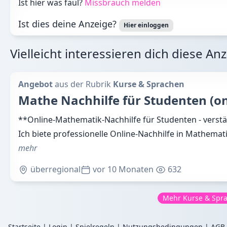
Ist hier was faul?
Missbrauch melden
Ist dies deine Anzeige?
Hier einloggen
Vielleicht interessieren dich diese An
Angebot
aus der Rubrik
Kurse & Sprachen
Mathe Nachhilfe für Studenten (on
**Online-Mathematik-Nachhilfe für Studenten - verst
Ich biete professionelle Online-Nachhilfe in Mathemat
mehr
überregional
vor 10 Monaten
632
Mehr Kurse & Spr
Startseite
|
Login
|
Spielregeln
|
Nutzungsbedingungen
|
AGB 