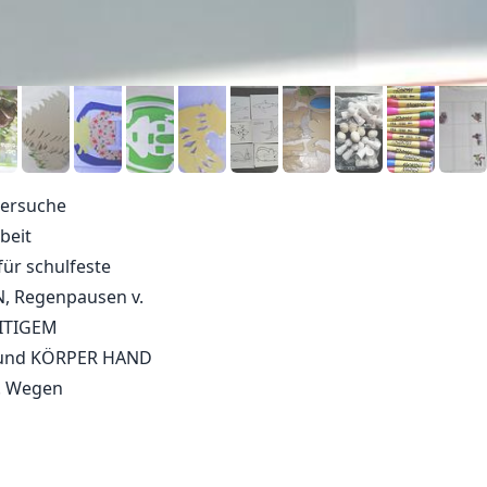
Versuche
beit
für schulfeste
, Regenpausen v.
ITIGEM
und KÖRPER HAND
.. Wegen