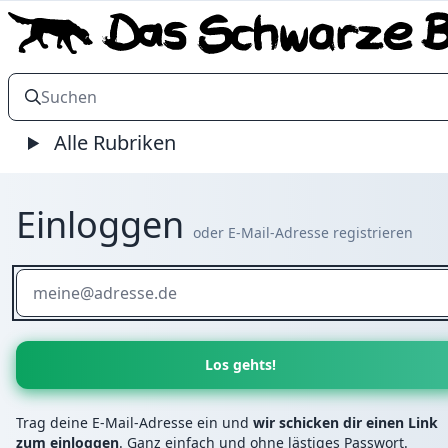
Alle Rubriken
Einloggen
oder E-Mail-Adresse registrieren
Wenn
du
ein
Mensch
bist,
dann
ignoriere
Trag deine E-Mail-Adresse ein und
wir schicken dir einen Link
dieses
zum einloggen
. Ganz einfach und ohne lästiges Passwort.