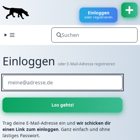
Einloggen
oder registrieren
Einloggen
oder E-Mail-Adresse registrieren
Wenn
du
ein
Mensch
bist,
dann
ignoriere
Trag deine E-Mail-Adresse ein und
wir schicken dir
dieses
einen Link zum einloggen
. Ganz einfach und ohne
lästiges Passwort.
Feld.