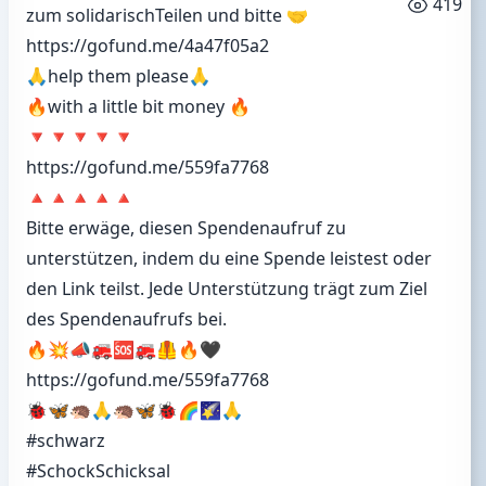
419
zum solidarischTeilen und bitte 🤝
https://gofund.me/4a47f05a2
🙏help them please🙏
🔥with a little bit money 🔥
🔻🔻🔻🔻🔻
https://gofund.me/559fa7768
🔺🔺🔺🔺🔺
Bitte erwäge, diesen Spendenaufruf zu
unterstützen, indem du eine Spende leistest oder
den Link teilst. Jede Unterstützung trägt zum Ziel
des Spendenaufrufs bei.
🔥💥📣🚒🆘🚒🦺🔥🖤
https://gofund.me/559fa7768
🐞🦋🦔🙏🦔🦋🐞🌈🌠🙏
#schwarz
#SchockSchicksal