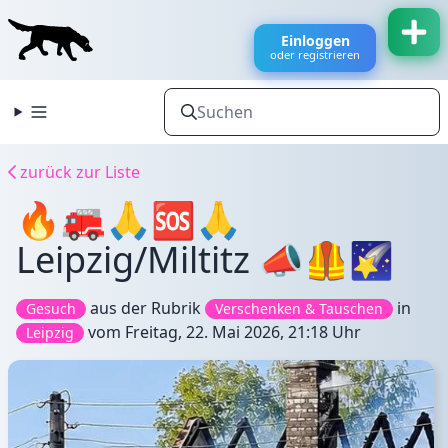
Einloggen
oder registrieren
zurück zur Liste
🔥🚒🙏🆘🙏
Leipzig/Miltitz 📣🦺🌠
aus der Rubrik
in
Gesuch
Verschenken & Tauschen
vom
Freitag, 22. Mai 2026, 21:18 Uhr
Leipzig