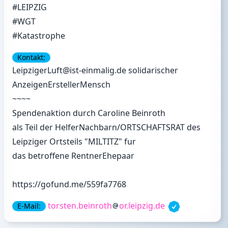
#LEIPZIG
#WGT
#Katastrophe
Kontakt:
LeipzigerLuft@ist-einmalig.de solidarischer
AnzeigenErstellerMensch
~~~~
Spendenaktion durch Caroline Beinroth
als Teil der HelferNachbarn/ORTSCHAFTSRAT des
Leipziger Ortsteils "MILTITZ" fur
das betroffene RentnerEhepaar
https://gofund.me/559fa7768
torsten.beinroth
or.leipzig.de
E-Mail: