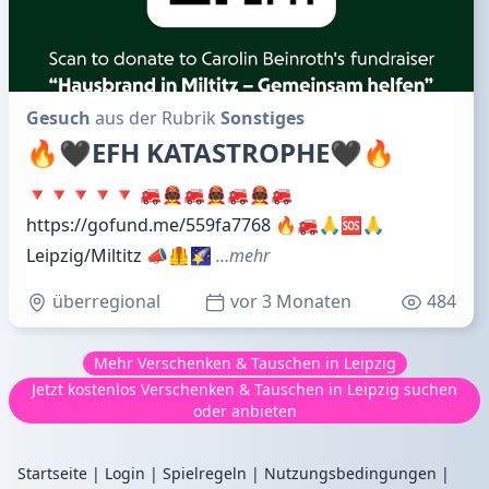
Gesuch
aus der Rubrik
Sonstiges
🔥🖤EFH KATASTROPHE🖤🔥
🔻🔻🔻🔻🔻 🚒🧑🏿‍🚒🚒🧑🏿‍🚒🚒🧑🏿‍🚒🚒
https://gofund.me/559fa7768 🔥🚒🙏🆘🙏
Leipzig/Miltitz 📣🦺🌠
…mehr
überregional
vor 3 Monaten
484
Mehr Verschenken & Tauschen in Leipzig
Jetzt kostenlos Verschenken & Tauschen in Leipzig suchen
oder anbieten
Startseite
|
Login
|
Spielregeln
|
Nutzungsbedingungen
|