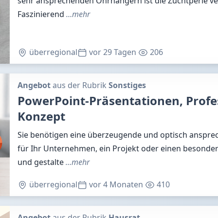
sehr ansprechenden Ohrhängern ist die Zuchtperle ve
Faszinierend
…mehr
überregional
vor 29 Tagen
206
Angebot
aus der Rubrik
Sonstiges
PowerPoint-Präsentationen, Profe
Konzept
Sie benötigen eine überzeugende und optisch anspre
für Ihr Unternehmen, ein Projekt oder einen besondere
und gestalte
…mehr
überregional
vor 4 Monaten
410
Angebot
aus der Rubrik
Hausrat