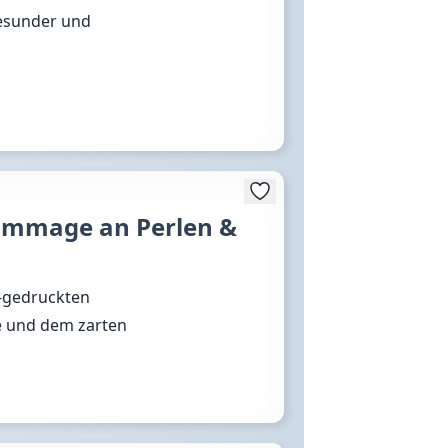
esunder und
ommage an Perlen &
D‑gedruckten
de und dem zarten