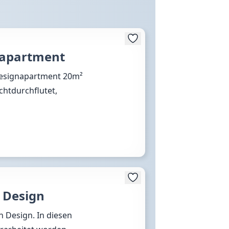
napartment
esignapartment 20m²
chtdurchflutet,
s Design
n Design. In diesen