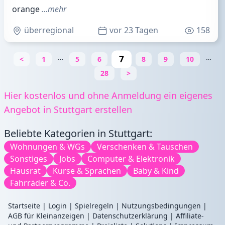
orange
…mehr
überregional
vor 23 Tagen
158
…
…
7
<
1
5
6
8
9
10
28
>
Hier kostenlos und ohne Anmeldung ein eigenes
Angebot in Stuttgart erstellen
Beliebte Kategorien in Stuttgart:
Wohnungen & WGs
Verschenken & Tauschen
Sonstiges
Jobs
Computer & Elektronik
Hausrat
Kurse & Sprachen
Baby & Kind
Fahrräder & Co.
Startseite
|
Login
|
Spielregeln
|
Nutzungsbedingungen
|
AGB für Kleinanzeigen
|
Datenschutzerklärung
|
Affiliate-