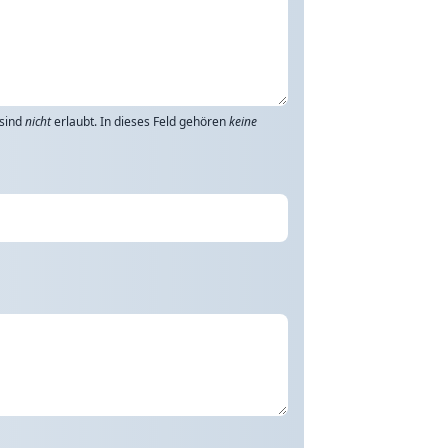
 sind
nicht
erlaubt. In dieses Feld gehören
keine