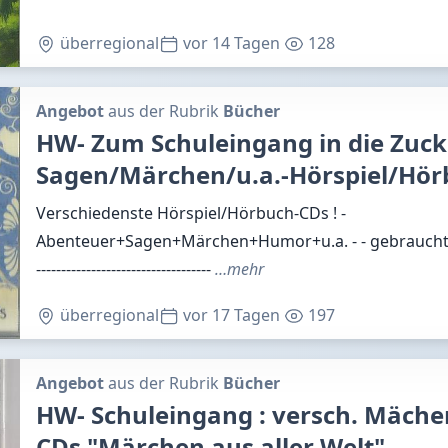
überregional
vor 14 Tagen
128
Angebot
aus der Rubrik
Bücher
HW- Zum Schuleingang in die Zuck
Sagen/Märchen/u.a.-Hörspiel/Hör
Verschiedenste Hörspiel/Hörbuch-CDs ! -
Abenteuer+Sagen+Märchen+Humor+u.a. - - gebraucht/una
-----------------------------------
…mehr
überregional
vor 17 Tagen
197
Angebot
aus der Rubrik
Bücher
HW- Schuleingang : versch. Mäche
CDs "Märchen aus aller Welt"