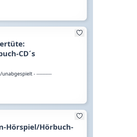
ertüte:
buch-CD´s
bgespielt - ----------
n-Hörspiel/Hörbuch-