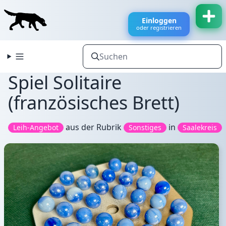
Einloggen
oder registrieren
Spiel Solitaire
(französisches Brett)
aus der Rubrik
in
Leih-Angebot
Sonstiges
Saalekreis