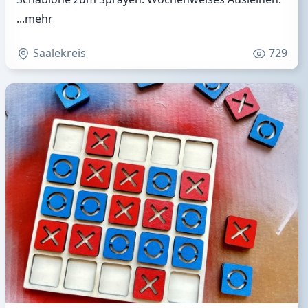
...mehr
Saalekreis
729