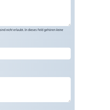
 sind
nicht
erlaubt. In dieses Feld gehören
keine