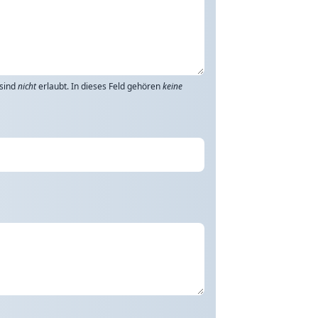
 sind
nicht
erlaubt. In dieses Feld gehören
keine