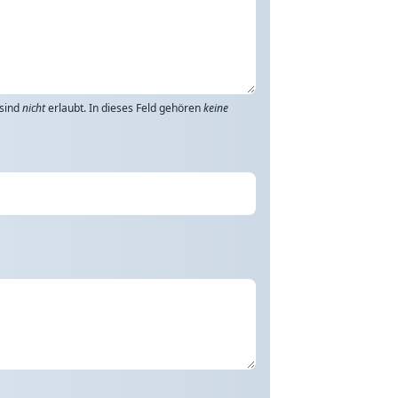
 sind
nicht
erlaubt. In dieses Feld gehören
keine