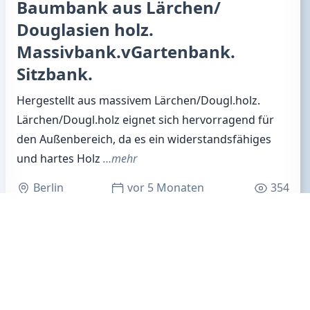
Baumbank aus Lärchen/
Douglasien holz.
Massivbank.vGartenbank.
Sitzbank.
Hergestellt aus massivem Lärchen/Dougl.holz.
Lärchen/Dougl.holz eignet sich hervorragend für
den Außenbereich, da es ein widerstandsfähiges
und hartes Holz
…mehr
Berlin
vor 5 Monaten
354
<
1
2
3
4
5
6
7
8
9
10
>
Hier kostenlos und ohne Anmeldung eine eigene
Anzeige für Hausrat erstellen