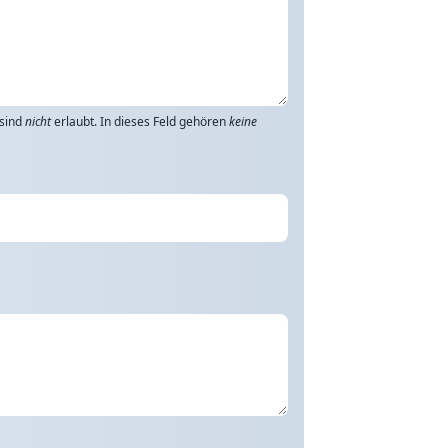
 sind
nicht
erlaubt. In dieses Feld gehören
keine