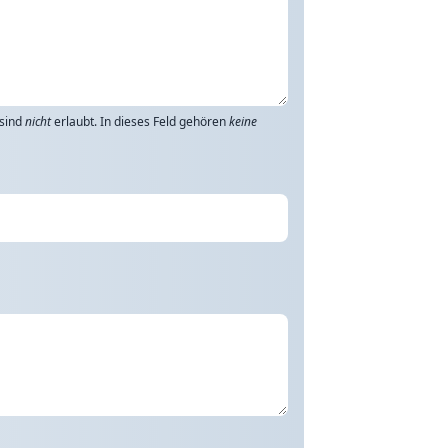
 sind
nicht
erlaubt. In dieses Feld gehören
keine