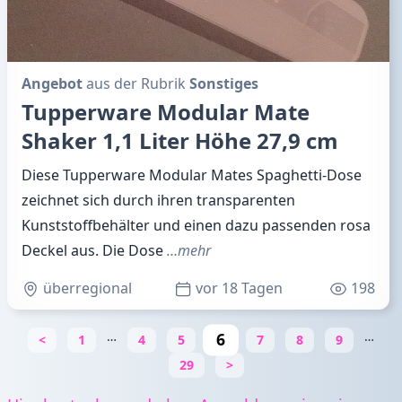
Angebot
aus der Rubrik
Sonstiges
Tupperware Modular Mate
Shaker 1,1 Liter Höhe 27,9 cm
Diese Tupperware Modular Mates Spaghetti-Dose
zeichnet sich durch ihren transparenten
Kunststoffbehälter und einen dazu passenden rosa
Deckel aus. Die Dose
…mehr
überregional
vor 18 Tagen
198
…
…
6
<
1
4
5
7
8
9
29
>