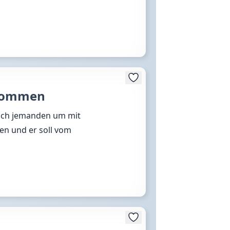
nkommen
nach jemanden um mit
en und er soll vom