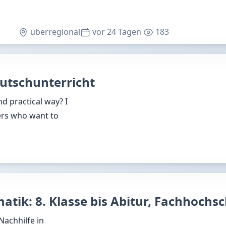
überregional
vor 24 Tagen
183
utschunterricht
d practical way? I
ners who want to
atik: 8. Klasse bis Abitur, Fachhochs
Nachhilfe in