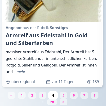
Angebot
aus der Rubrik
Sonstiges
Armreif aus Edelstahl in Gold
und Silberfarben
massiver Armreif aus Edelstahl, Der Armreif hat 5
gedrehte Stahlbänder in unterschiedlichen Farben,
Rotgold, Silber und Gelbgold. Der Armreif ist innen
und
…mehr
überregional
vor 11 Tagen
189
4
<
1
2
3
5
6
7
8
…
28
>