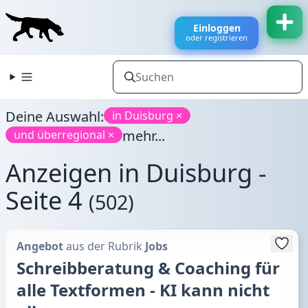
Einloggen
oder registrieren
Deine Auswahl:
in Duisburg ×
mehr...
und überregional ×
Anzeigen in Duisburg -
Seite 4
(502)
Angebot
aus der Rubrik
Jobs
Schreibberatung & Coaching für
alle Textformen - KI kann nicht