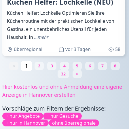
Küchen Helfer: Lochkelle (NEU)
Küchen Helfer: Lochkelle Optimieren Sie Ihre
Küchenroutine mit der praktischen Lochkelle von
Gastina, ein unentbehrliches Utensil für jeden
Haushalt. In
…mehr
überregional
vor 3 Tagen
58
1
<
2
3
4
5
6
7
8
…
32
>
Hier kostenlos und ohne Anmeldung eine eigene
Anzeige in Hannover erstellen
Vorschläge zum Filtern der Ergebnisse:
+ nur Angebote
+ nur Gesuche
+ nur in Hannover
ohne überregionale