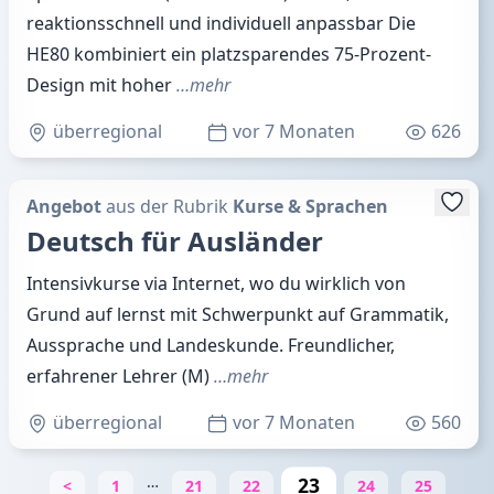
reaktionsschnell und individuell anpassbar Die
HE80 kombiniert ein platzsparendes 75-Prozent-
Design mit hoher
…mehr
überregional
vor 7 Monaten
626
Angebot
aus der Rubrik
Kurse & Sprachen
Deutsch für Ausländer
Intensivkurse via Internet, wo du wirklich von
Grund auf lernst mit Schwerpunkt auf Grammatik,
Aussprache und Landeskunde. Freundlicher,
erfahrener Lehrer (M)
…mehr
überregional
vor 7 Monaten
560
…
23
<
1
21
22
24
25