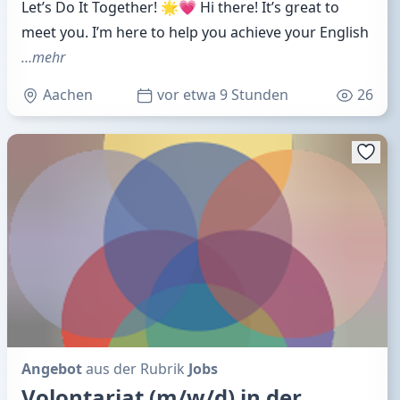
Let’s Do It Together! 🌟💗 Hi there! It’s great to
meet you. I’m here to help you achieve your English
…mehr
Aachen
vor etwa 9 Stunden
26
Angebot
aus der Rubrik
Jobs
Volontariat (m/w/d) in der