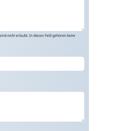
 sind
nicht
erlaubt. In dieses Feld gehören
keine