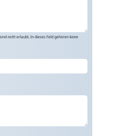
 sind
nicht
erlaubt. In dieses Feld gehören
keine