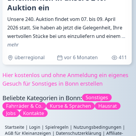
Auktion ein
Unsere 240. Auktion findet vom 07. bis 09. April
2026 statt. Sie haben ab jetzt die Gelegenheit, Ihre
wertvollen Stücke bei uns einzuliefern und einem
…
mehr
überregional
vor 6 Monaten
411
Hier kostenlos und ohne Anmeldung ein eigenes
Gesuch für Sonstiges in Bonn erstellen
Beliebte Kategorien in Bonn:
Sonstiges
Fahrräder & Co.
Kurse & Sprachen
Hausrat
Jobs
Kontakte
Startseite
|
Login
|
Spielregeln
|
Nutzungsbedingungen
|
AGB für Kleinanzeigen
|
Datenschutzerklärung
|
Affiliate-