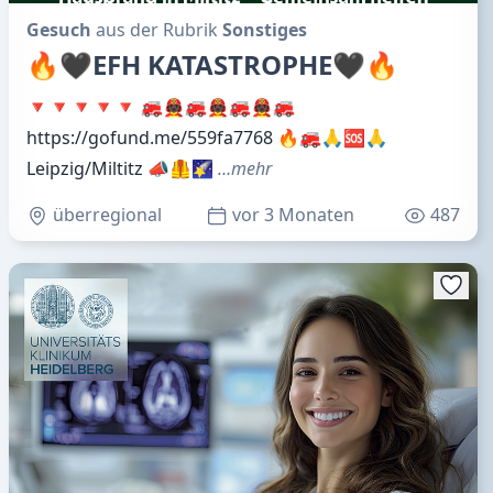
Gesuch
aus der Rubrik
Sonstiges
🔥🖤EFH KATASTROPHE🖤🔥
🔻🔻🔻🔻🔻 🚒🧑🏿‍🚒🚒🧑🏿‍🚒🚒🧑🏿‍🚒🚒
https://gofund.me/559fa7768 🔥🚒🙏🆘🙏
Leipzig/Miltitz 📣🦺🌠
…mehr
überregional
vor 3 Monaten
487