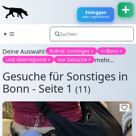
Einloggen
oder registrieren
Deine Auswahl:
Rubrik: Sonstiges ×
in Bonn ×
mehr...
und überregional ×
nur Gesuche ×
Gesuche für Sonstiges in
Bonn - Seite 1
(11)