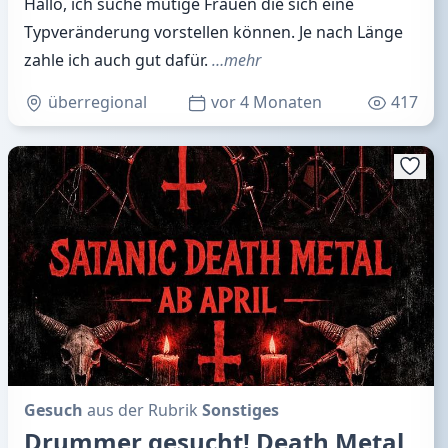
Hallo, ich suche mutige Frauen die sich eine
Typveränderung vorstellen können. Je nach Länge
zahle ich auch gut dafür.
…mehr
überregional
vor 4 Monaten
417
Gesuch
aus der Rubrik
Sonstiges
Drummer gesucht! Death Metal