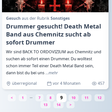
Gesuch
aus der Rubrik
Sonstiges
Drummer gesucht! Death Metal
Band aus Chemnitz sucht ab
sofort Drummer
Wir sind BACK TO ORDOVIZIUM aus Chemnitz und
suchen ab sofort einen Drummer. Du wolltest
schon immer Teil einer Death Metal Band sein,
dann bist du bei uns
…mehr
überregional
vor 4 Monaten
457
…
9
<
1
7
8
10
11
12
13
14
>