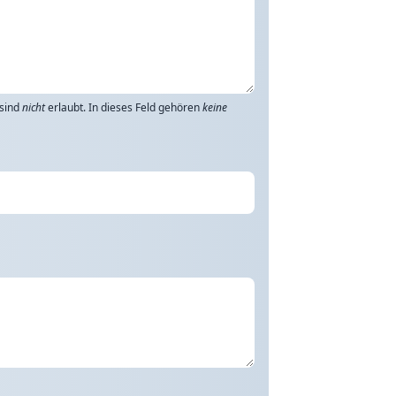
 sind
nicht
erlaubt. In dieses Feld gehören
keine