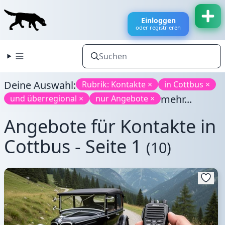
Einloggen
oder registrieren
Deine Auswahl:
Rubrik: Kontakte ×
in Cottbus ×
mehr...
und überregional ×
nur Angebote ×
Angebote für Kontakte in
Cottbus - Seite 1
(10)