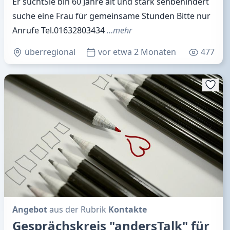
Er suchtSie bin 60 Jahre alt und stark sehbehindert
suche eine Frau für gemeinsame Stunden Bitte nur
Anrufe Tel.01632803434
…mehr
überregional
vor etwa 2 Monaten
477
Angebot
aus der Rubrik
Kontakte
Gesprächskreis "andersTalk" für