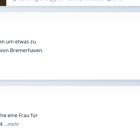
en um etwas zu
 von Bremerhaven.
che eine Frau für
34
…mehr