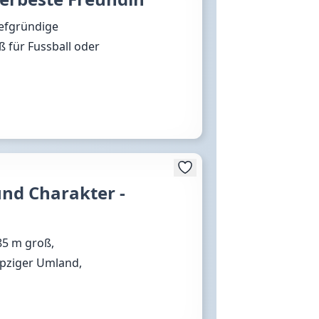
iefgründige
ß für Fussball oder
und Charakter -
,85 m groß,
ipziger Umland,