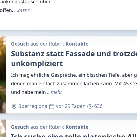
edankenaustausch über
 offen.
…mehr
Gesuch
aus der Rubrik
Kontakte
Substanz statt Fassade und trotz
unkompliziert
Ich mag ehrliche Gespräche, ein bisschen Tiefe, abe
denen man einfach zusammen lachen kann. Mit 45 steh
und habe mein
…mehr
überregional
vor 29 Tagen
636
Gesuch
aus der Rubrik
Kontakte
Ich suche eine tolle platonische A