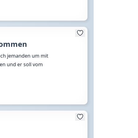
nkommen
nach jemanden um mit
en und er soll vom