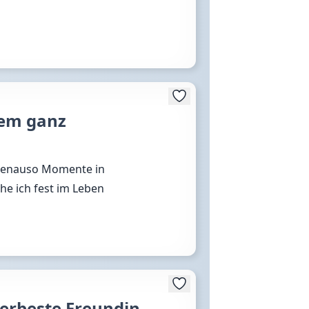
dem ganz
r genauso Momente in
e ich fest im Leben
llerbeste Freundin