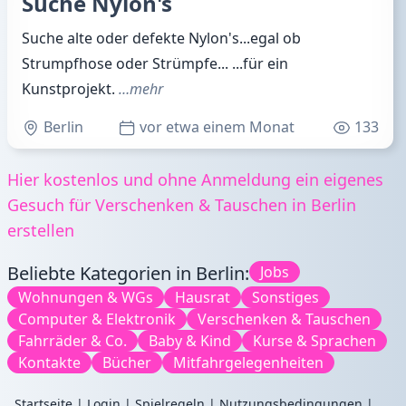
Suche Nylon's
Suche alte oder defekte Nylon's...egal ob
Strumpfhose oder Strümpfe... ...für ein
Kunstprojekt.
…mehr
Berlin
vor etwa einem Monat
133
Hier kostenlos und ohne Anmeldung ein eigenes
Gesuch für Verschenken & Tauschen in Berlin
erstellen
Beliebte Kategorien in Berlin:
Jobs
Wohnungen & WGs
Hausrat
Sonstiges
Computer & Elektronik
Verschenken & Tauschen
Fahrräder & Co.
Baby & Kind
Kurse & Sprachen
Kontakte
Bücher
Mitfahrgelegenheiten
Startseite
|
Login
|
Spielregeln
|
Nutzungsbedingungen
|