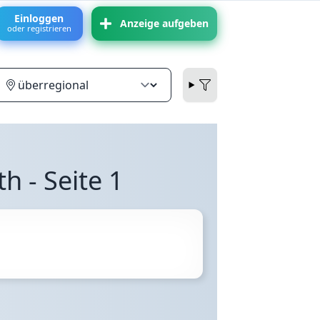
Einloggen
Anzeige aufgeben
oder registrieren
h - Seite 1