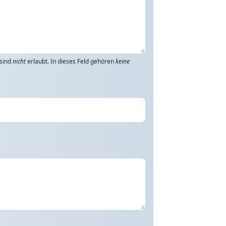
 sind
nicht
erlaubt. In dieses Feld gehören
keine