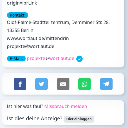
origin=lprLink
Kontakt:
Olof-Palme-Stadtteilzentrum, Demminer Str. 28,
13355 Berlin
www.wortlaut.de/mittendrin
projekte@wortlaut.de
projekte
wortlaut.de
E-Mail:
Ist hier was faul?
Missbrauch melden
Ist dies deine Anzeige?
Hier einloggen