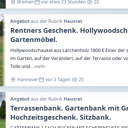
Bremen
vor etwa 23 Stunden
23
Angebot
aus der Rubrik
Hausrat
Rentners Geschenk. Hollywoodsch
Gartenmöbel.
Hollywoodschaukel aus Lärchenholz 1800 € Einer der
im Garten, auf der Verändert, auf der Terrasse oder v
Tolle und
…mehr
Hannover
vor 2 Tagen
25
Angebot
aus der Rubrik
Hausrat
Terrassenbank. Gartenbank mit G
Hochzeitsgeschenk. Sitzbank.
GARTENBANK 1 FACH RÜCKEN MIT SCHERENFÜSSE 300,