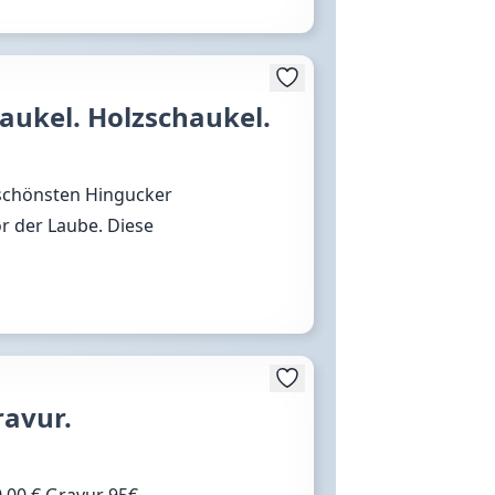
aukel. Holzschaukel.
 schönsten Hingucker
or der Laube. Diese
ravur.
00 € Gravur 95€