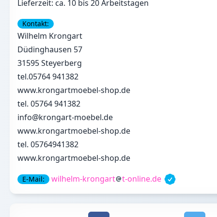
Lieferzeit: ca. 10 bis 20 Arbeitstagen
Kontakt:
Wilhelm Krongart
Düdinghausen 57
31595 Steyerberg
tel.05764 941382
www.krongartmoebel-shop.de
tel. 05764 941382
info@krongart-moebel.de
www.krongartmoebel-shop.de
tel. 05764941382
www.krongartmoebel-shop.de
wilhelm-krongart
t-online.de
E-Mail: