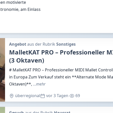
en motivierte
stronomie, am Einlass
Angebot
aus der Rubrik
Sonstiges
MalletKAT PRO – Professioneller MI
(3 Oktaven)
# MalletKAT PRO – Professioneller MIDI Mallet Controll
in Europa Zum Verkauf steht ein **Alternate Mode Ma
Oktaven)**,
…mehr
überregional
vor 3 Tagen
69
Gesuch
aus der Rubrik
Hausrat