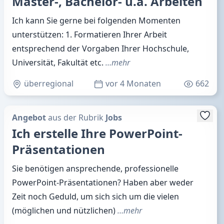
Leih-Angebot
aus der Rubrik
Sonstiges
Tic-Tac-Toe (5x5)
Tic-Tac-Toe aus Holz, aber in 5x5! Es müssen 4
Felder in einer Reihe belegt werden, um zu
gewinnen. Stell' Dich
...mehr
Saalekreis
876
Angebot
aus der Rubrik
Jobs
Biete Unterstützung bei Haus-,
Master-, Bachelor- u.a. Arbeiten
Ich kann Sie gerne bei folgenden Momenten
unterstützen: 1. Formatieren Ihrer Arbeit
entsprechend der Vorgaben Ihrer Hochschule,
Universität, Fakultät etc.
…mehr