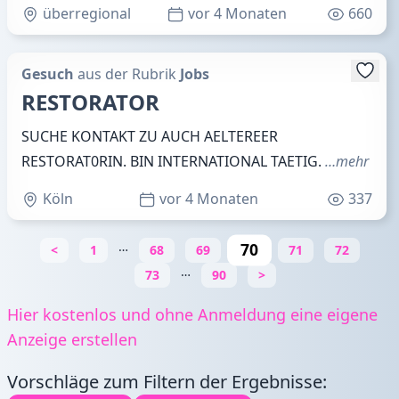
überregional
vor 4 Monaten
662
Angebot
aus der Rubrik
Jobs
Ich erstelle Ihre PowerPoint-
Präsentationen
Sie benötigen ansprechende, professionelle
PowerPoint-Präsentationen? Haben aber weder
Zeit noch Geduld, um sich sich um die vielen
(möglichen und nützlichen)
…mehr
überregional
vor 4 Monaten
660
Gesuch
aus der Rubrik
Jobs
RESTORATOR