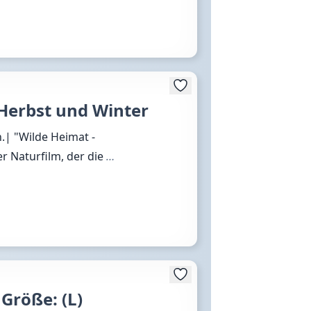
 Herbst und Winter
n.| "Wilde Heimat -
er Naturfilm, der die
…
Größe: (L)