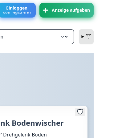
Einloggen
Anzeige aufgeben
oder registrieren
enk Bodenwischer
0° Drehgelenk Böden