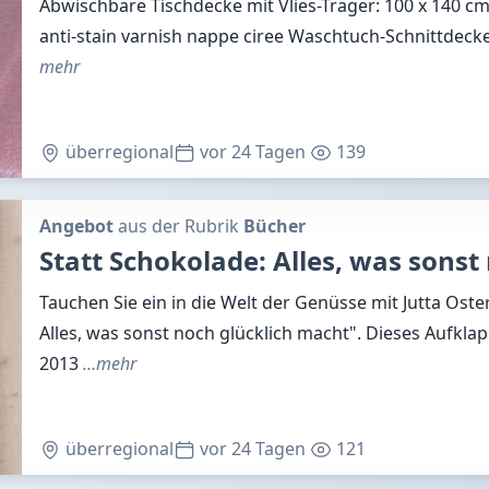
Abwischbare Tischdecke mit Vlies-Träger: 100 x 140 cm
anti-stain varnish nappe ciree Waschtuch-Schnittdec
mehr
überregional
vor 24 Tagen
139
Angebot
aus der Rubrik
Bücher
Statt Schokolade: Alles, was sonst
Tauchen Sie ein in die Welt der Genüsse mit Jutta Oste
Alles, was sonst noch glücklich macht". Dieses Aufkla
2013
…mehr
überregional
vor 24 Tagen
121