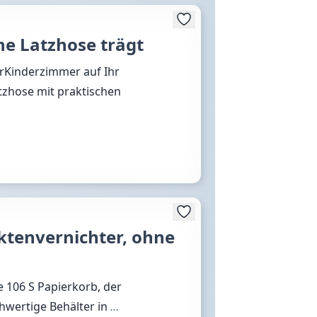
ne Latzhose trägt
ärKinderzimmer auf Ihr
tzhose mit praktischen
ktenvernichter, ohne
e 106 S Papierkorb, der
hwertige Behälter in
…