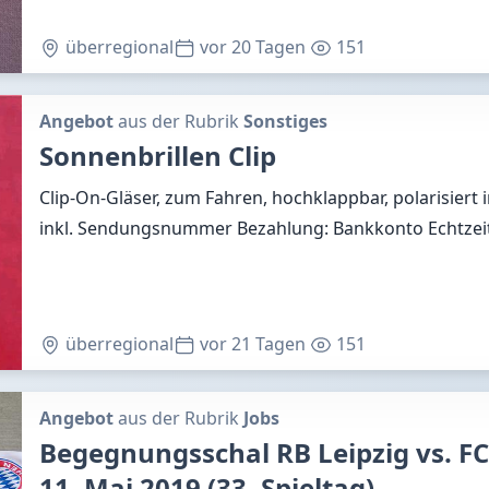
überregional
vor 20 Tagen
151
Angebot
aus der Rubrik
Sonstiges
Sonnenbrillen Clip
Clip-On-Gläser, zum Fahren, hochklappbar, polarisiert 
inkl. Sendungsnummer Bezahlung: Bankkonto Echtze
überregional
vor 21 Tagen
151
Angebot
aus der Rubrik
Jobs
Begegnungsschal RB Leipzig vs. F
11. Mai 2019 (33. Spieltag)