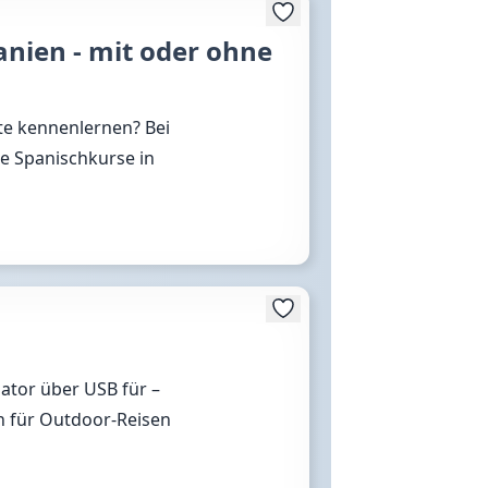
anien - mit oder ohne
te kennenlernen? Bei
le Spanischkurse in
lator über USB für –
n für Outdoor-Reisen