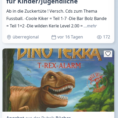
für Kinder/Jugendliche
Ab in die Zuckertüte ! Versch. Cds zum Thema
Fussball. -Coole Kiker = Teil 1-7 -Die Bar Bolz Bande
= Teil 1+2 -Die wilden Kerle Level 2.00 =
…mehr
überregional
vor 16 Tagen
172
Angebot
aus der Rubrik
Bücher