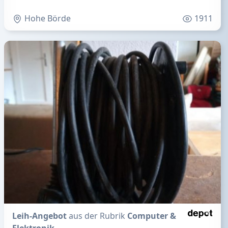
Hohe Börde
1911
Leih-Angebot
aus der Rubrik
Computer &