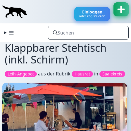
Einloggen
oder registrieren
Klappbarer Stehtisch
(inkl. Schirm)
aus der Rubrik
in
Leih-Angebot
Hausrat
Saalekreis