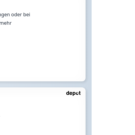
ngen oder bei
..mehr
r