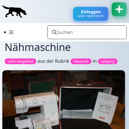
Einloggen
oder registrieren
Nähmaschine
aus der Rubrik
in
Leih-Angebot
Hausrat
Leipzig