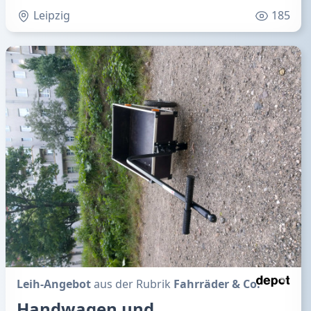
Leipzig
185
Leih-Angebot
aus der Rubrik
Fahrräder & Co.
Handwagen und