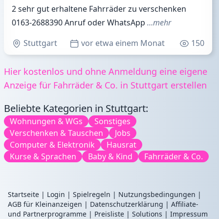
2 sehr gut erhaltene Fahrräder zu verschenken
0163-2688390 Anruf oder WhatsApp
…mehr
Stuttgart
vor etwa einem Monat
150
Hier kostenlos und ohne Anmeldung eine eigene
Anzeige für Fahrräder & Co. in Stuttgart erstellen
Beliebte Kategorien in Stuttgart:
Wohnungen & WGs
Sonstiges
Verschenken & Tauschen
Jobs
Computer & Elektronik
Hausrat
Kurse & Sprachen
Baby & Kind
Fahrräder & Co.
Startseite
|
Login
|
Spielregeln
|
Nutzungsbedingungen
|
AGB für Kleinanzeigen
|
Datenschutzerklärung
|
Affiliate-
und Partnerprogramme
|
Preisliste
|
Solutions
|
Impressum