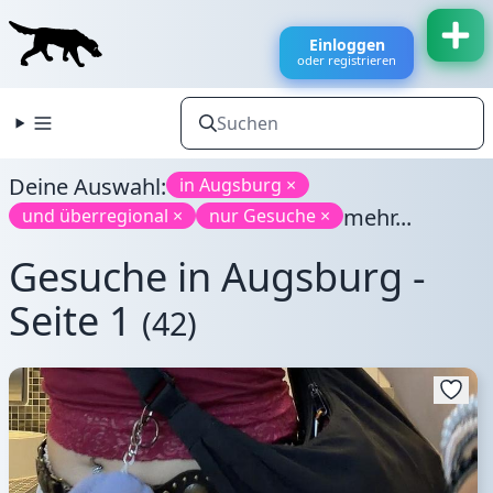
Einloggen
oder registrieren
Deine Auswahl:
in Augsburg ×
mehr...
und überregional ×
nur Gesuche ×
Gesuche in Augsburg -
Seite 1
(42)