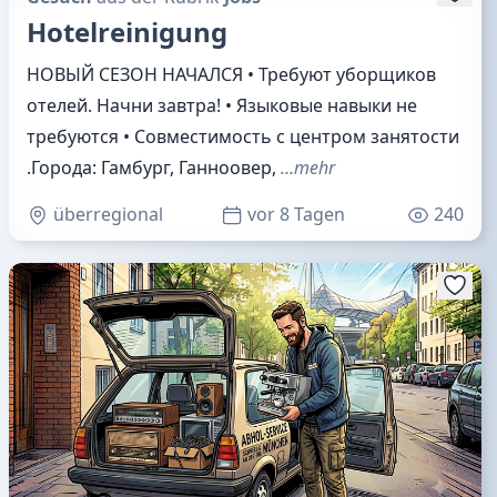
Hotelreinigung
НОВЫЙ СЕЗОН НАЧАЛСЯ • Требуют уборщиков
отелей. Начни завтра! • Языковые навыки не
требуются • Совместимость с центром занятости
.Города: Гамбург, Ганноовер,
…mehr
überregional
vor 8 Tagen
240