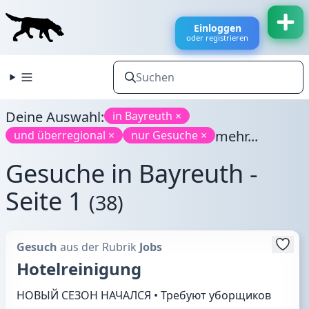
Einloggen
oder registrieren
Deine Auswahl:
in Bayreuth ×
mehr...
und überregional ×
nur Gesuche ×
Gesuche in Bayreuth -
Seite 1
(38)
Gesuch
aus der Rubrik
Jobs
Hotelreinigung
НОВЫЙ СЕЗОН НАЧАЛСЯ • Требуют уборщиков