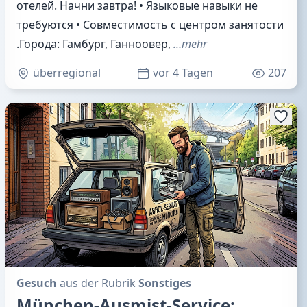
отелей. Начни завтра! • Языковые навыки не
требуются • Совместимость с центром занятости
.Города: Гамбург, Ганноовер,
…mehr
überregional
vor 4 Tagen
207
Gesuch
aus der Rubrik
Sonstiges
München-Ausmist-Service: