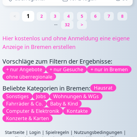
1
<
2
3
4
5
6
7
8
…
32
>
Hier kostenlos und ohne Anmeldung eine eigene
Anzeige in Bremen erstellen
Vorschläge zum Filtern der Ergebnisse:
+ nur Angebote
+ nur Gesuche
+ nur in Bremen
ohne überregionale
Beliebte Kategorien in Bremen:
Hausrat
Sonstiges
Jobs
Wohnungen & WGs
Fahrräder & Co.
Baby & Kind
Computer & Elektronik
Kontakte
Konzerte & Karten
Startseite
|
Login
|
Spielregeln
|
Nutzungsbedingungen
|