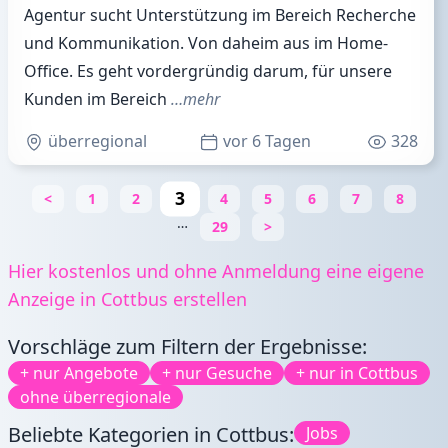
Agentur sucht Unterstützung im Bereich Recherche
und Kommunikation. Von daheim aus im Home-
Office. Es geht vordergründig darum, für unsere
Kunden im Bereich
…mehr
überregional
vor 6 Tagen
328
3
<
1
2
4
5
6
7
8
…
29
>
Hier kostenlos und ohne Anmeldung eine eigene
Anzeige in Cottbus erstellen
Vorschläge zum Filtern der Ergebnisse:
+ nur Angebote
+ nur Gesuche
+ nur in Cottbus
ohne überregionale
Beliebte Kategorien in Cottbus:
Jobs