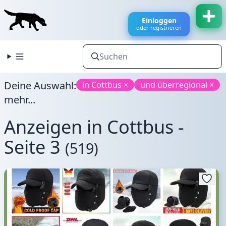
Einloggen
oder registrieren
Deine Auswahl:
in Cottbus ×
und überregional ×
mehr...
Anzeigen in Cottbus -
Seite 3
(519)