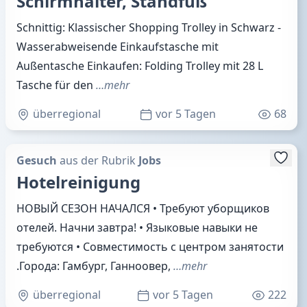
Schirmhalter, Standfuß
Schnittig: Klassischer Shopping Trolley in Schwarz -
Wasserabweisende Einkaufstasche mit
Außentasche Einkaufen: Folding Trolley mit 28 L
Tasche für den
…mehr
überregional
vor 5 Tagen
68
Gesuch
aus der Rubrik
Jobs
Hotelreinigung
НОВЫЙ СЕЗОН НАЧАЛСЯ • Требуют уборщиков
отелей. Начни завтра! • Языковые навыки не
требуются • Совместимость с центром занятости
.Города: Гамбург, Ганноовер,
…mehr
überregional
vor 5 Tagen
222