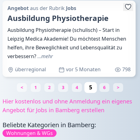
Angebot
aus der Rubrik
Jobs
Ausbildung Physiotherapie
Ausbildung Physiotherapie (schulisch) – Start in
Leipzig Medica Akademie! Du möchtest Menschen
helfen, ihre Beweglichkeit und Lebensqualität zu
verbessern?
…mehr
überregional
vor 5 Monaten
798
5
<
1
2
3
4
6
>
Hier kostenlos und ohne Anmeldung ein eigenes
Angebot für Jobs in Bamberg erstellen
Beliebte Kategorien in Bamberg:
Wohnungen & WGs