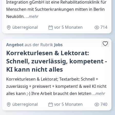
Integration gGmbH ist eine Rehabilitationsklinik für
Menschen mit Suchterkrankungen mitten in Berlin
Neukölln.
…mehr
überregional
vor 5 Monaten
714
Angebot
aus der Rubrik
Jobs
Korrekturlesen & Lektorat:
Schnell, zuverlässig, kompetent -
KI kann nicht alles
Korrekturlesen & Lektorat; Textarbeit: Schnell +
zuverlässig + preiswert + kompetent! & weil KI nicht
alles kann ;-) Ihre Arbeit braucht den letzten
…mehr
überregional
vor 5 Monaten
740