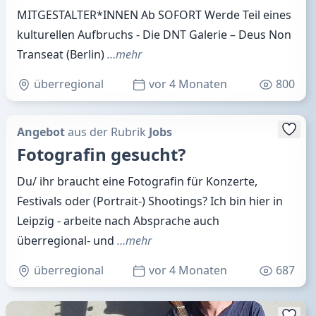
MITGESTALTER*INNEN Ab SOFORT Werde Teil eines
kulturellen Aufbruchs - Die DNT Galerie – Deus Non
Transeat (Berlin)
…mehr
überregional
vor 4 Monaten
800
Angebot
aus der Rubrik
Jobs
Fotografin gesucht?
Du/ ihr braucht eine Fotografin für Konzerte,
Festivals oder (Portrait-) Shootings? Ich bin hier in
Leipzig - arbeite nach Absprache auch
überregional- und
…mehr
überregional
vor 4 Monaten
687