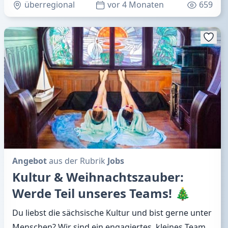
überregional
vor 4 Monaten
659
Angebot
aus der Rubrik
Jobs
Kultur & Weihnachtszauber:
Werde Teil unseres Teams! 🎄
Du liebst die sächsische Kultur und bist gerne unter
Menschen? Wir sind ein engagiertes, kleines Team,